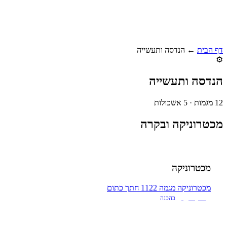
דף הבית
←
הנדסה ותעשייה
⚙️
הנדסה ותעשייה
12 מגמות · 5 אשכולות
מכטרוניקה ובקרה
מכטרוניקה
מכטרוניקה
מגמה 1122
חתך כתום
NQF 4
בהכנה